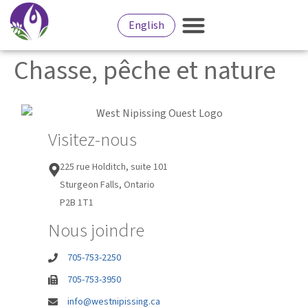
contenu
principal
English
Services aux Résidents
Affaires & Développement
Bureau Municipal
Chasse, pêche et nature
Visitez-nous
225 rue Holditch, suite 101
Sturgeon Falls, Ontario
P2B 1T1
Nous joindre
705-753-2250
705-753-3950
info@westnipissing.ca