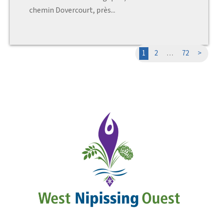
chemin Dovercourt, près...
1
2
…
72
>