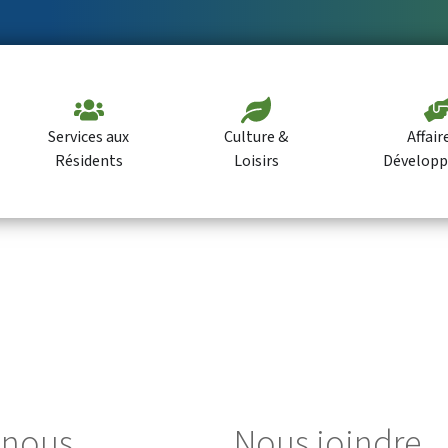
Services aux
Culture &
Affair
Résidents
Loisirs
Dévelop
z-nous
Nous joindre