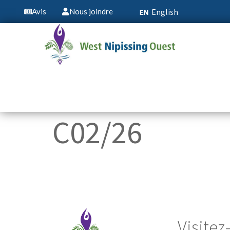
English
Avis
Nous joindre
principal
C02/26
Visite