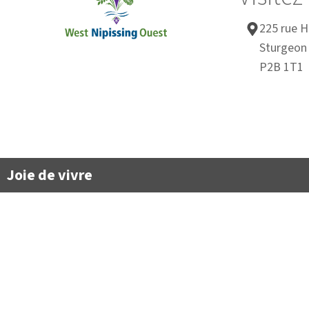
225 rue H
Sturgeon 
P2B 1T1
Joie de vivre