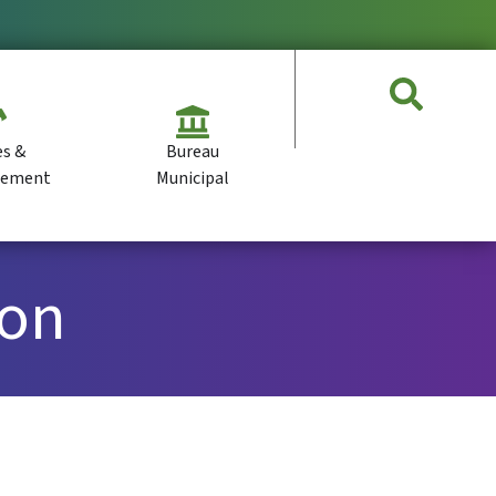
es &
Bureau
pement
Municipal
ion