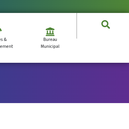
es &
Bureau
pement
Municipal