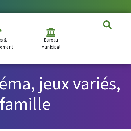
es &
Bureau
pement
Municipal
ma, jeux variés,
 famille