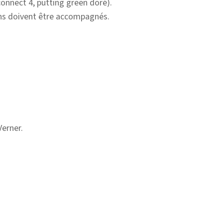
 connect 4, putting green doré).
ans doivent être accompagnés.
Verner.