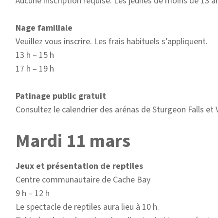
Aucune inscription requise. Les jeunes de moins de 13 
Nage familiale
Veuillez vous inscrire. Les frais habituels s’appliquent.
13 h – 15 h
17 h – 19 h
Patinage public gratuit
Consultez le calendrier des arénas de Sturgeon Falls et 
Mardi 11 mars
Jeux et présentation de reptiles
Centre communautaire de Cache Bay
9 h – 12 h
Le spectacle de reptiles aura lieu à 10 h.