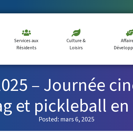
Services aux
Culture &
Affair
Résidents
Loisirs
Dévelop
025 – Journée ciné
ag et pickleball en
Posted:
mars 6, 2025