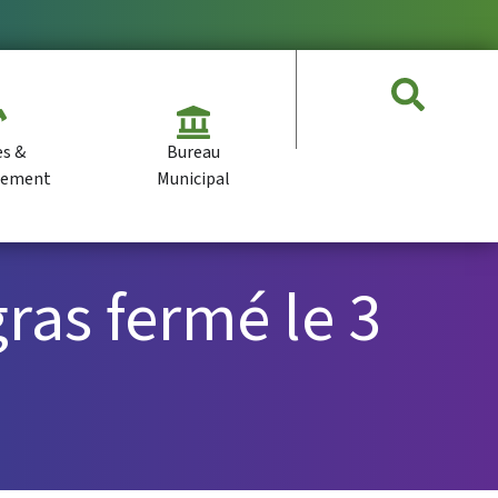
es &
Bureau
pement
Municipal
ras fermé le 3