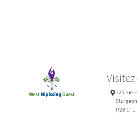
Visite
225 rue H
Sturgeon 
P2B 1T1