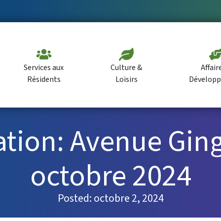
Services aux
Culture &
Affair
Résidents
Loisirs
Dévelop
lation: Avenue Ging
octobre 2024
Posted:
octobre 2, 2024