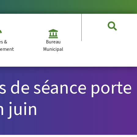
es &
Bureau
pement
Municipal
s de séance porte
 juin