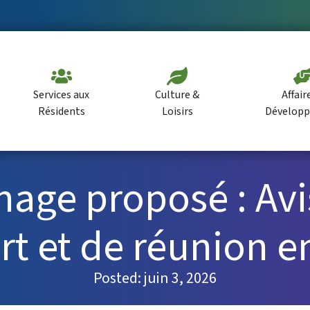
Services aux
Culture &
Affair
Résidents
Loisirs
Dévelop
age proposé : Avi
rt et de réunion en
Posted:
juin 3, 2026