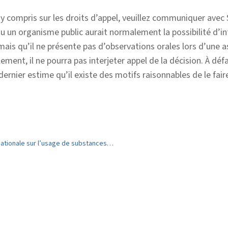
y compris sur les droits d’appel, veuillez communiquer avec 
ou un organisme public aurait normalement la possibilité d’in
 mais qu’il ne présente pas d’observations orales lors d’une 
ment, il ne pourra pas interjeter appel de la décision. À déf
dernier estime qu’il existe des motifs raisonnables de le fair
Message de la maire : Nipissing Ouest contribue à une initiative nationale sur l’usage de substances dans les petites villes